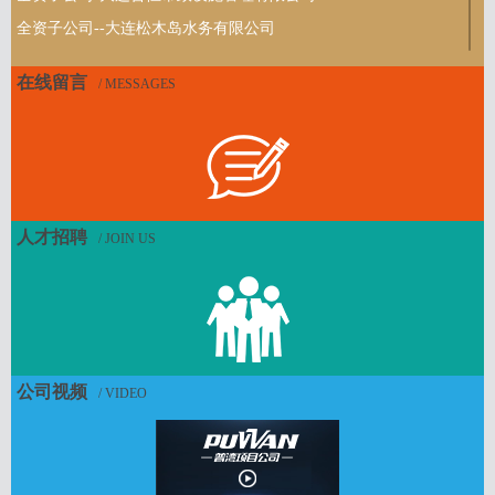
全资子公司--大连松木岛水务有限公司
全资子公司-大连普跃客运服务有限公司
在线留言
/ MESSAGES
全资子公司-大连时泰普旅实业发展有限公司
全资子公司-大连普跃客运服务有限公司
全资子公司-大连时泰普旅实业发展有限公司
全资子公司-大连普湾青少年足球训练基地管理有限公司
全资子公司-大连时泰置业有限公司
人才招聘
/ JOIN US
全资子公司-大连普湾投资建设发展基金（有限合伙）
全资子公司-大连普信投资管理有限公司
全资子公司-时泰数字科技（辽宁）有限公司
全资子公司-大连奥邦体育文化发展有限公司
公司视频
全资子公司-大连泰诚人力资源开发有限公司
/ VIDEO
全资子公司-大连三十里堡临港工业园区开发建设有限公司
全资子公司-大连时泰农业科技园有限公司
全资子公司-大连时泰普丰农副食品有限公司